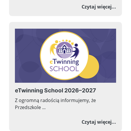
o Prze
Czytaj więcej...
eTwinning School 2026–2027
Z ogromną radością informujemy, że
Przedszkole ...
o eTwi
Czytaj więcej...