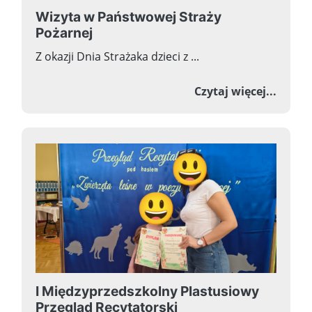
Wizyta w Państwowej Straży
Pożarnej
Z okazji Dnia Strażaka dzieci z ...
o Wizy
Czytaj więcej...
I Międzyprzedszkolny Plastusiowy
Przegląd Recytatorski