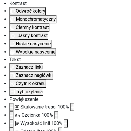
Kontrast
Odwróć kolory
Monochromatyczny
Ciemny kontrast
Jasny kontrast
Niskie nasycenie
Wysokie nasycenie
Tekst
Zaznacz linki
Zaznacz nagłówki
Czytnik ekranu
Tryb czytania
Powiększenie
Skalowanie treści
100
%
Czcionka
100
%
Aa
Wysokość linii
100
%