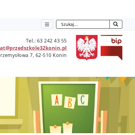
Szukaj
otwie
Tel.: 63 242 43 55
iat@przedszkole32konin.pl
 Przemysłowa 7, 62-510 Konin