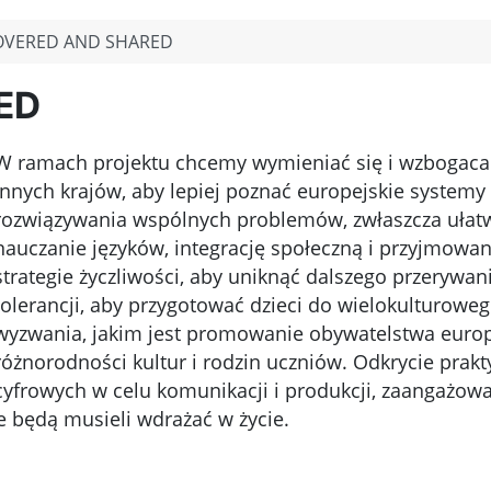
OVERED AND SHARED
ED
W ramach projektu chcemy wymieniać się i wzbogacać n
innych krajów, aby lepiej poznać europejskie system
rozwiązywania wspólnych problemów, zwłaszcza ułatwi
nauczanie języków, integrację społeczną i przyjmowan
strategie życzliwości, aby uniknąć dalszego przerywan
tolerancji, aby przygotować dzieci do wielokulturowe
wyzwania, jakim jest promowanie obywatelstwa europ
różnorodności kultur i rodzin uczniów. Odkrycie prakt
cyfrowych w celu komunikacji i produkcji, zaangażo
e będą musieli wdrażać w życie.