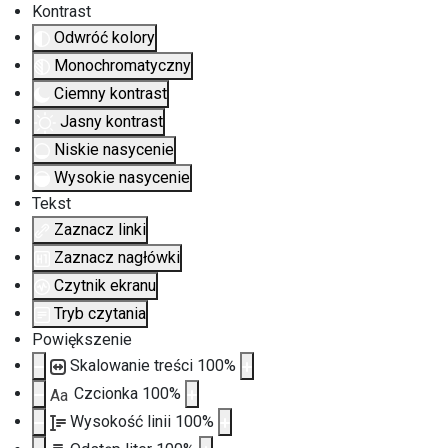
Kontrast
Odwróć kolory
Monochromatyczny
Ciemny kontrast
Jasny kontrast
Niskie nasycenie
Wysokie nasycenie
Tekst
Zaznacz linki
Zaznacz nagłówki
Czytnik ekranu
Tryb czytania
Powiększenie
Skalowanie treści
100
%
Czcionka
100
%
Aa
Wysokość linii
100
%