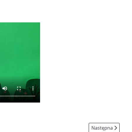
Następna strona
Następna