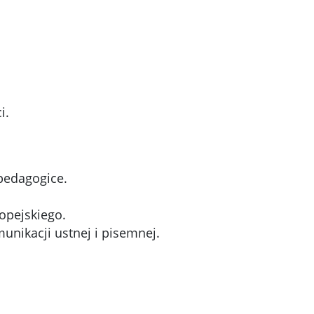
i.
 pedagogice.
opejskiego.
unikacji ustnej i pisemnej.