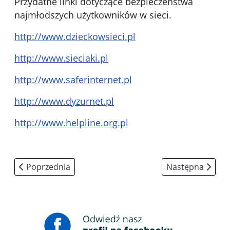
Przydatne linki dotyczące bezpieczeństwa
najmłodszych użytkowników w sieci.
http://www.dzieckowsieci.pl
http://www.sieciaki.pl
http://www.saferinternet.pl
http://www.dyzurnet.pl
http://www.helpline.org.pl
Poprzednia strona: Rekrutacja
Następna strona
Poprzednia
Następna