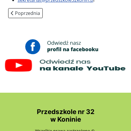
Poprzednia strona: Deklaracja dostępności
Poprzednia
Przedszkole nr 32
w Koninie
Wszelkie prawa zastrzeżone ©.