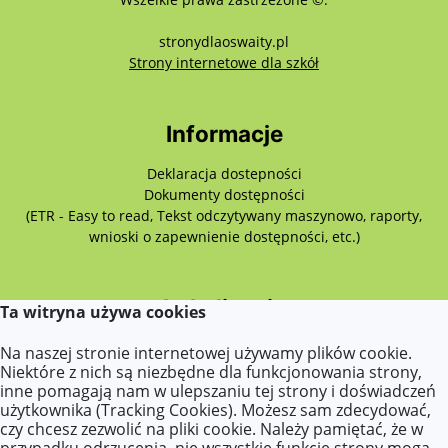
stronydlaoswaity.pl
otwiera się w nowy
Strony internetowe dla szkół
Informacje
Deklaracja dostepności
Dokumenty dostępności
(ETR - Easy to read, Tekst odczytywany maszynowo, raporty,
wnioski o zapewnienie dostępności, etc.)
Lokalizacja
Ta witryna używa cookies
Przemysłowa 7,
Na naszej stronie internetowej używamy plików cookie.
62-510 Konin
Niektóre z nich są niezbędne dla funkcjonowania strony,
inne pomagają nam w ulepszaniu tej strony i doświadczeń
użytkownika (Tracking Cookies). Możesz sam zdecydować,
czy chcesz zezwolić na pliki cookie. Należy pamiętać, że w
Kontakt
przypadku odrzucenia, nie wszystkie funkcje strony mogą