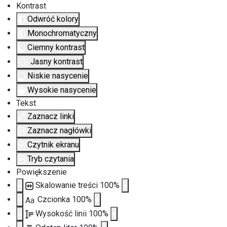
Kontrast
Odwróć kolory
Monochromatyczny
Ciemny kontrast
Jasny kontrast
Niskie nasycenie
Wysokie nasycenie
Tekst
Zaznacz linki
Zaznacz nagłówki
Czytnik ekranu
Tryb czytania
Powiększenie
Skalowanie treści
100
%
Czcionka
100
%
Aa
Wysokość linii
100
%