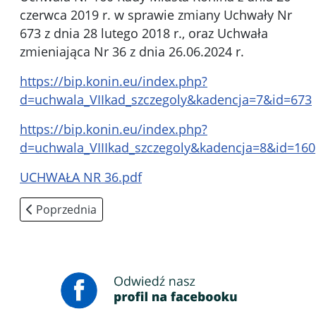
czerwca 2019 r. w sprawie zmiany Uchwały Nr
673 z dnia 28 lutego 2018 r., oraz Uchwała
zmieniająca Nr 36 z dnia 26.06.2024 r.
https://bip.konin.eu/index.php?
d=uchwala_VIIkad_szczegoly&kadencja=7&id=673
https://bip.konin.eu/index.php?
d=uchwala_VIIIkad_szczegoly&kadencja=8&id=160
UCHWAŁA NR 36.pdf
Poprzednia strona: Pliki do pobrania
Poprzednia