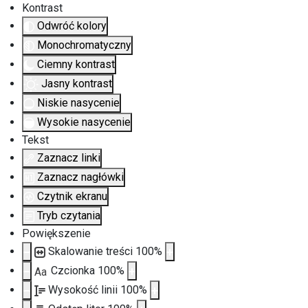
Kontrast
Odwróć kolory
Monochromatyczny
Ciemny kontrast
Jasny kontrast
Niskie nasycenie
Wysokie nasycenie
Tekst
Zaznacz linki
Zaznacz nagłówki
Czytnik ekranu
Tryb czytania
Powiększenie
Skalowanie treści
100
%
Czcionka
100
%
Aa
Wysokość linii
100
%