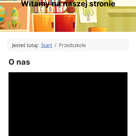
Witamy na naszej stronie
Jesteś tutaj:
Start
Przedszkole
O nas