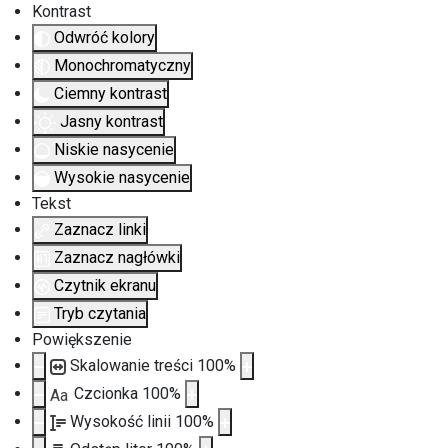
Kontrast
Odwróć kolory
Monochromatyczny
Ciemny kontrast
Jasny kontrast
Niskie nasycenie
Wysokie nasycenie
Tekst
Zaznacz linki
Zaznacz nagłówki
Czytnik ekranu
Tryb czytania
Powiększenie
Skalowanie treści
100
%
Czcionka
100
%
Aa
Wysokość linii
100
%