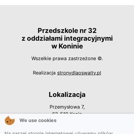
Przedszkole nr 32
z oddziałami integracyjnymi
w Koninie
Wszelkie prawa zastrzeżone ©.
otwiera się w
Realizacja
stronydlaoswaity.pl
Lokalizacja
Przemysłowa 7,
62-510 Konin
We use cookies
Na naszej stronie internetowej używamy plików