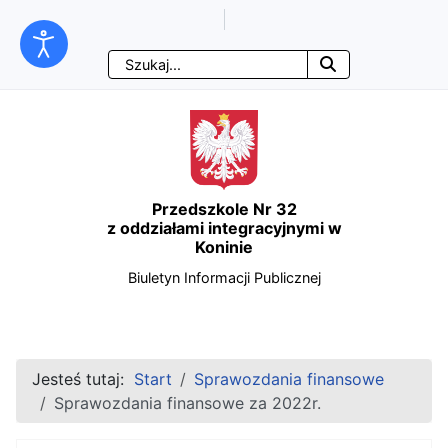
Ważne linki
Przejdź
Przejdź
Przejdź
Przejdź
Szukaj
do
do
do
do
treści
menu
wyszukiwarki
mapy
głównej
nawigacyjnego
strony
Przedszkole Nr 32
z oddziałami integracyjnymi w
Koninie
Biuletyn Informacji Publicznej
Jesteś tutaj:
Start
Sprawozdania finansowe
Sprawozdania finansowe za 2022r.