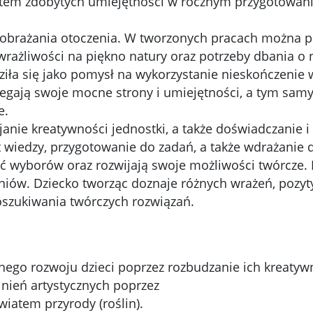
ktem zdobytych umiejętności w rocznym przygotowaniu
eobrażania otoczenia. W tworzonych pracach można p
rażliwości na piękno natury oraz potrzeby dbania o 
ziła się jako pomysł na wykorzystanie nieskończenie
rzegają swoje mocne strony i umiejętności, a tym s
e.
anie kreatywności jednostki, a także doświadczanie i
wiedzy, przygotowanie do zadań, a także wdrażanie d
yborów oraz rozwijają swoje możliwości twórcze. Pr
iów. Dziecko tworząc doznaje różnych wrażeń, pozyt
szukiwania twórczych rozwiązań.
go rozwoju dzieci poprzez rozbudzanie ich kreatywn
lnień artystycznych poprzez
wiatem przyrody (roślin).