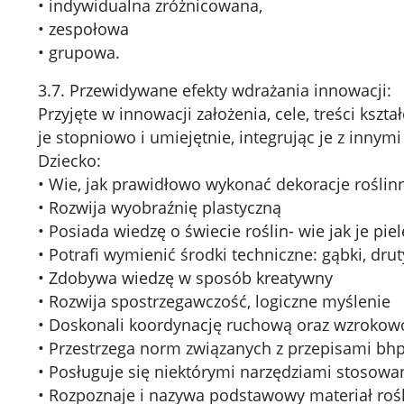
• indywidualna zróżnicowana,
• zespołowa
• grupowa.
3.7. Przewidywane efekty wdrażania innowacji:
Przyjęte w innowacji założenia, cele, treści ksz
je stopniowo i umiejętnie, integrując je z innym
Dziecko:
• Wie, jak prawidłowo wykonać dekoracje roślin
• Rozwija wyobraźnię plastyczną
• Posiada wiedzę o świecie roślin- wie jak je pi
• Potrafi wymienić środki techniczne: gąbki, druty
• Zdobywa wiedzę w sposób kreatywny
• Rozwija spostrzegawczość, logiczne myślenie
• Doskonali koordynację ruchową oraz wzroko
• Przestrzega norm związanych z przepisami bhp
• Posługuje się niektórymi narzędziami stosowa
• Rozpoznaje i nazywa podstawowy materiał roś