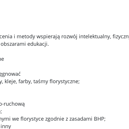
tałcenia i metody wspierają rozwój intelektualny, fizy
i obszarami edukacji.
ne
elęgnować
, kleje, farby, taśmy florystyczne;
wo-ruchową
;
nymi we florystyce zgodnie z zasadami BHP;
linny