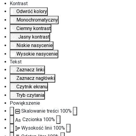
Kontrast
Odwróć kolory
Monochromatyczny
Ciemny kontrast
Jasny kontrast
Niskie nasycenie
Wysokie nasycenie
Tekst
Zaznacz linki
Zaznacz nagłówki
Czytnik ekranu
Tryb czytania
Powiększenie
Skalowanie treści
100
%
Czcionka
100
%
Aa
Wysokość linii
100
%