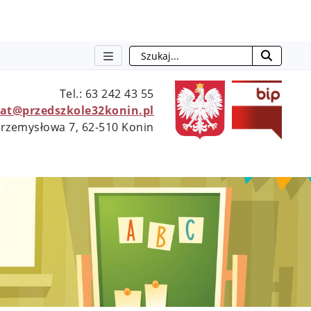
Szukaj
otwie
Tel.: 63 242 43 55
iat@przedszkole32konin.pl
 Przemysłowa 7, 62-510 Konin