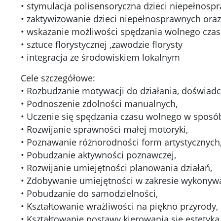
• stymulacja polisensoryczna dzieci niepełnospr
• zaktywizowanie dzieci niepełnosprawnych oraz
• wskazanie możliwości spędzania wolnego cza
• sztuce florystycznej ,zawodzie florysty
• integracja ze środowiskiem lokalnym
Cele szczegółowe:
• Rozbudzanie motywacji do działania, doświadcz
• Podnoszenie zdolności manualnych,
• Uczenie się spędzania czasu wolnego w sposób
• Rozwijanie sprawności małej motoryki,
• Poznawanie różnorodności form artystycznych
• Pobudzanie aktywności poznawczej,
• Rozwijanie umiejętności planowania działań,
• Zdobywanie umiejętności w zakresie wykonywa
• Pobudzanie do samodzielności,
• Kształtowanie wrażliwości na piękno przyrody,
• Kształtowanie postawy kierowania się estetyk