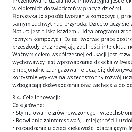
Prezentowana działalność innowacyjna jest efe
wieloletnich doświadczeń w pracy z dziećmi.
Florystyka to sposób tworzenia kompozycji, prz
samym zachwyt nad przyrodą. Dziecko uczy się w
Natura jest bliska każdemu. Idea programu zrod
różnych kompozycji. Dzieci tworząc prace dost
przeszkody oraz rozwijają zdolności intelektualn
Ważnym celem współczesnej edukacji jest rozwij
wychowawcy jest wprowadzanie dziecka w świat 
emocjonalne zaangażowanie uczą się dokonywać w
korzystnie wpływa na wszechstronny rozwój uczn
wzbogacają doświadczenia oraz zachęcają do po
3.4. Cele Innowacji:
Cele główne:
• Stymulowanie zrównoważonego i wszechstronne
• Rozwijanie zainteresowań, umiejętności i uzdo
• rozbudzanie u dzieci ciekawości otaczającym ś