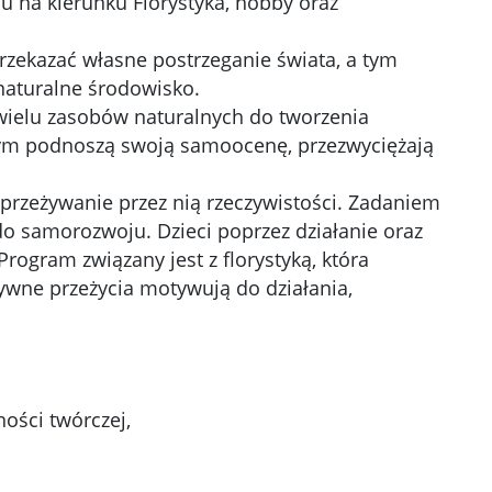
 na kierunku Florystyka, hobby oraz
rzekazać własne postrzeganie świata, a tym
naturalne środowisko.
 wielu zasobów naturalnych do tworzenia
amym podnoszą swoją samoocenę, przezwyciężają
 przeżywanie przez nią rzeczywistości. Zadaniem
o samorozwoju. Dzieci poprzez działanie oraz
ogram związany jest z florystyką, która
ywne przeżycia motywują do działania,
ości twórczej,