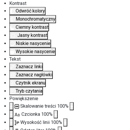
Kontrast
Odwróć kolory
Monochromatyczny
Ciemny kontrast
Jasny kontrast
Niskie nasycenie
Wysokie nasycenie
Tekst
Zaznacz linki
Zaznacz nagłówki
Czytnik ekranu
Tryb czytania
Powiększenie
Skalowanie treści
100
%
Czcionka
100
%
Aa
Wysokość linii
100
%