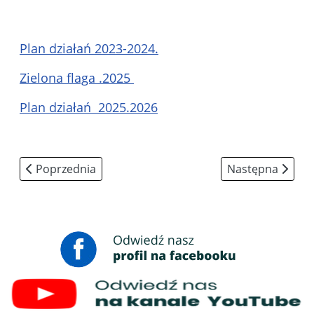
Plan działań 2023-2024.
Zielona flaga .2025
Plan działań 2025.2026
Poprzednia strona: Aktywny Przedszkolak
Następna strona
Poprzednia
Następna