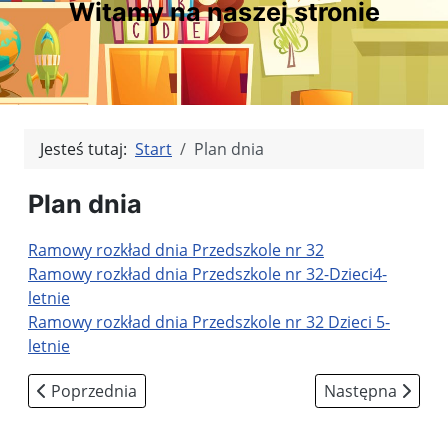
Witamy na naszej stronie
Jesteś tutaj:
Start
Plan dnia
Plan dnia
Ramowy rozkład dnia Przedszkole nr 32
Ramowy rozkład dnia Przedszkole nr 32-Dzieci4-
letnie
Ramowy rozkład dnia Przedszkole nr 32 Dzieci 5-
letnie
Poprzednia strona: Akty prawne
Następna strona
Poprzednia
Następna