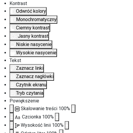
Kontrast
Odwróć kolory
Monochromatyczny
Ciemny kontrast
Jasny kontrast
Niskie nasycenie
Wysokie nasycenie
Tekst
Zaznacz linki
Zaznacz nagłówki
Czytnik ekranu
Tryb czytania
Powiększenie
Skalowanie treści
100
%
Czcionka
100
%
Aa
Wysokość linii
100
%