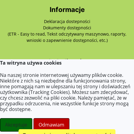
Informacje
Deklaracja dostepności
Dokumenty dostępności
(ETR - Easy to read, Tekst odczytywany maszynowo, raporty,
wnioski o zapewnienie dostępności, etc.)
Lokalizacja
Ta witryna używa cookies
Przemysłowa 7,
Na naszej stronie internetowej używamy plików cookie.
62-510 Konin
Niektóre z nich są niezbędne dla funkcjonowania strony,
inne pomagają nam w ulepszaniu tej strony i doświadczeń
użytkownika (Tracking Cookies). Możesz sam zdecydować,
czy chcesz zezwolić na pliki cookie. Należy pamiętać, że w
Kontakt
przypadku odrzucenia, nie wszystkie funkcje strony mogą
być dostępne.
Tel.: 63 242 43 55
E-mail: sekretariat@przedszkole32konin.pl
Akceptuje
Odmawiam