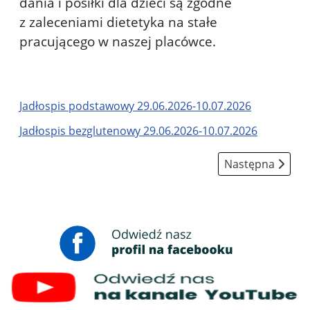
dania i posiłki dla dzieci są zgodne
z zaleceniami dietetyka na stałe
pracującego w naszej placówce.
Jadłospis podstawowy 29.06.2026-10.07.2026
Jadłospis bezglutenowy 29.06.2026-10.07.2026
Następna strona
Następna