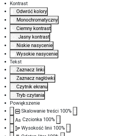
Kontrast
Odwróć kolory
Monochromatyczny
Ciemny kontrast
Jasny kontrast
Niskie nasycenie
Wysokie nasycenie
Tekst
Zaznacz linki
Zaznacz nagłówki
Czytnik ekranu
Tryb czytania
Powiększenie
Skalowanie treści
100
%
Czcionka
100
%
Aa
Wysokość linii
100
%