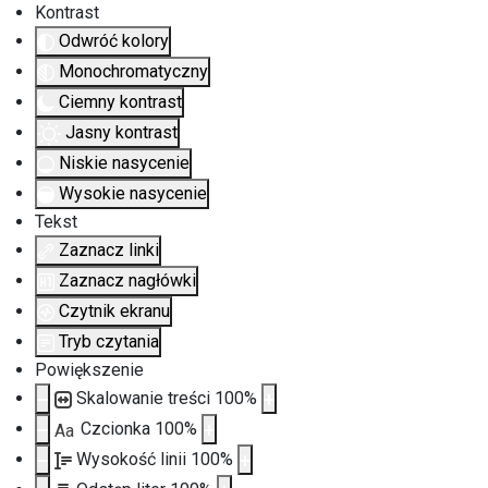
Kontrast
Odwróć kolory
Monochromatyczny
Ciemny kontrast
Jasny kontrast
Niskie nasycenie
Wysokie nasycenie
Tekst
Zaznacz linki
Zaznacz nagłówki
Czytnik ekranu
Tryb czytania
Powiększenie
Skalowanie treści
100
%
Czcionka
100
%
Aa
Wysokość linii
100
%