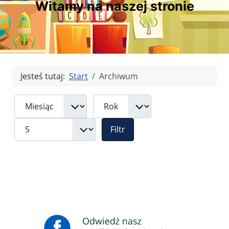
Witamy na naszej stronie
Jesteś tutaj:
Start
Archiwum
Filtry
Miesiąc
Rok
Pokaż #
Filtr