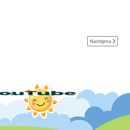
Następna strona: 
Następna