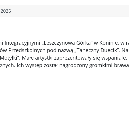
 2026
łami Integracyjnymi „Leszczynowa Górka” w Koninie
ów Przedszkolnych pod nazwą „Taneczny Duecik”. Na
„Motylki”. Małe artystki zaprezentowały się wspanial
nych. Ich występ został nagrodzony gromkimi brawam
cie otworzy zdjęcie w powiększeniu
Kliknięcie otworz