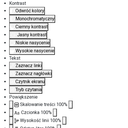
Kontrast
Odwróć kolory
Monochromatyczny
Ciemny kontrast
Jasny kontrast
Niskie nasycenie
Wysokie nasycenie
Tekst
Zaznacz linki
Zaznacz nagłówki
Czytnik ekranu
Tryb czytania
Powiększenie
Skalowanie treści
100
%
Czcionka
100
%
Aa
Wysokość linii
100
%