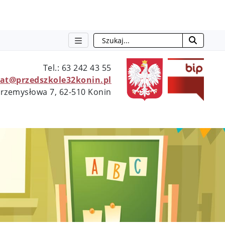
Szukaj
otwie
Tel.: 63 242 43 55
iat@przedszkole32konin.pl
 Przemysłowa 7, 62-510 Konin