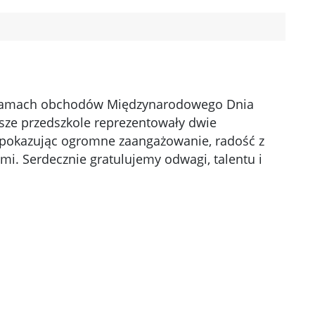
, w ramach obchodów Międzynarodowego Dnia
sze przedszkole reprezentowały dwie
e, pokazując ogromne zaangażowanie, radość z
i. Serdecznie gratulujemy odwagi, talentu i
y zdjęcie w powiększeniu
Kliknięcie otworzy zdjęcie w